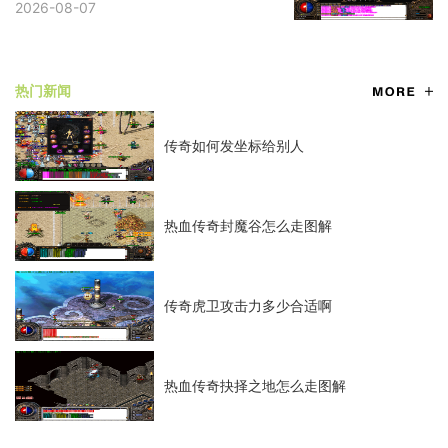
入手排查。某些情况下，客户端文件的不完
2026-08-07
整或损坏会导致技能数据读取异常，进而出
现技能图标
热门新闻
传奇如何发坐标给别人
热血传奇封魔谷怎么走图解
传奇虎卫攻击力多少合适啊
热血传奇抉择之地怎么走图解