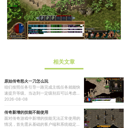
相关文章
原始传奇怒火一刀怎么玩
咱们按照任务引导一路完成主线任务就能快
速提升等级。当达到一定级别后可以考虑激
活青铜会员开启更多游戏功能。不断深入游
2026-08-08
戏内容，可以逐步解锁从白银到钻石等各个
等级的会员
传奇新增的技能不能使用
面对传奇游戏中新增的技能无法正常使用的
情况，首先需从基础的客户端和系统稳定性