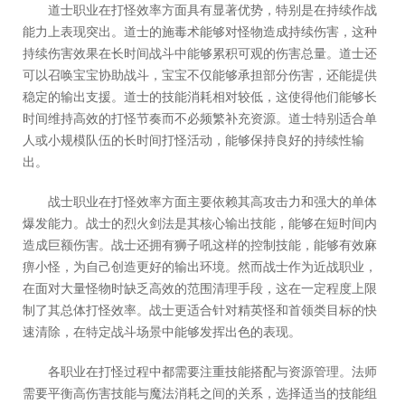
道士职业在打怪效率方面具有显著优势，特别是在持续作战
能力上表现突出。道士的施毒术能够对怪物造成持续伤害，这种
持续伤害效果在长时间战斗中能够累积可观的伤害总量。道士还
可以召唤宝宝协助战斗，宝宝不仅能够承担部分伤害，还能提供
稳定的输出支援。道士的技能消耗相对较低，这使得他们能够长
时间维持高效的打怪节奏而不必频繁补充资源。道士特别适合单
人或小规模队伍的长时间打怪活动，能够保持良好的持续性输
出。
战士职业在打怪效率方面主要依赖其高攻击力和强大的单体
爆发能力。战士的烈火剑法是其核心输出技能，能够在短时间内
造成巨额伤害。战士还拥有狮子吼这样的控制技能，能够有效麻
痹小怪，为自己创造更好的输出环境。然而战士作为近战职业，
在面对大量怪物时缺乏高效的范围清理手段，这在一定程度上限
制了其总体打怪效率。战士更适合针对精英怪和首领类目标的快
速清除，在特定战斗场景中能够发挥出色的表现。
各职业在打怪过程中都需要注重技能搭配与资源管理。法师
需要平衡高伤害技能与魔法消耗之间的关系，选择适当的技能组