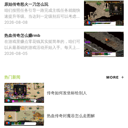
原始传奇怒火一刀怎么玩
咱们按照任务引导一路完成主线任务就能快
速提升等级。当达到一定级别后可以考虑激
活青铜会员开启更多游戏功能。不断深入游
2026-08-08
戏内容，可以逐步解锁从白银到钻石等各个
等级的会员
热血传奇怎么赚rmb
在游戏里赚点零花钱其实挺简单的，咱们可
以从最基础的游戏活动开始入手。每天上线
后记得去参加皇城悬赏、神龙宝藏这些常规
2026-08-05
活动，通过完成打怪、采集和任务目标就能
获得不少游
热门新闻
传奇如何发坐标给别人
热血传奇封魔谷怎么走图解