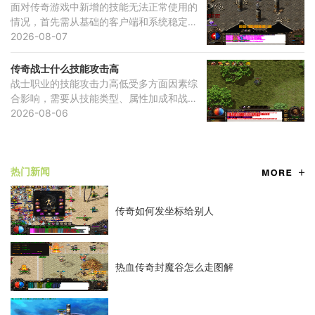
面对传奇游戏中新增的技能无法正常使用的
情况，首先需从基础的客户端和系统稳定性
入手排查。某些情况下，客户端文件的不完
2026-08-07
整或损坏会导致技能数据读取异常，进而出
现技能图标
传奇战士什么技能攻击高
战士职业的技能攻击力高低受多方面因素综
合影响，需要从技能类型、属性加成和战斗
环境等多个维度进行分析。战士技能主要分
2026-08-06
为物理攻击技能和魔法攻击技能两大类，不
同类型的技
热门新闻
传奇如何发坐标给别人
热血传奇封魔谷怎么走图解