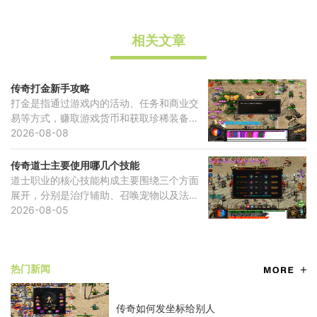
相关文章
传奇打金新手攻略
打金是指通过游戏内的活动、任务和商业交
易等方式，赚取游戏货币和获取珍稀装备等
虚拟财产，提高角色财富水平的过程，它是
2026-08-08
一种系统化的游戏内资源积累方式，理解其
核心机制是
传奇道士主要使用哪几个技能
道士职业的核心技能构成主要围绕三个方面
展开，分别是治疗辅助、召唤宠物以及法术
攻击。治愈术是道士最基础且不可替代的治
2026-08-05
疗技能，能够为自己或队友恢复生命值，技
能效果训练
热门新闻
传奇如何发坐标给别人